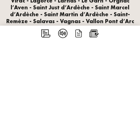
Virac - Lagorce - Larnas - Le Garn - Orgnac
l’Aven - Saint Just d’Ardèche - Saint Marcel
d’Ardèche - Saint Martin d’Ardèche - Saint-
Remèze - Salavas - Vagnas - Vallon Pont d’Arc
Gorges de l’Ardèche
SYNDICAT DE GESTION
17 Place du Couvent
07700 Saint-Remèze
04 75 98 77 31