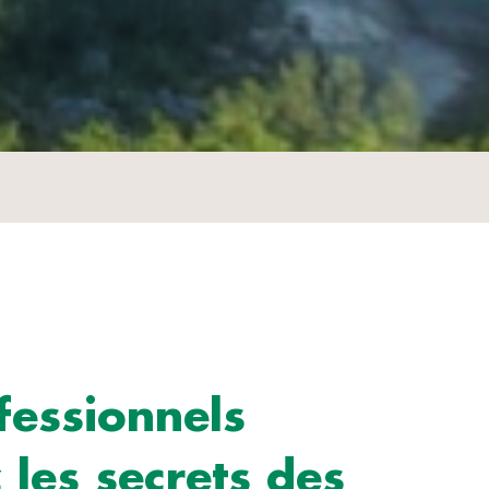
fessionnels
 les secrets des