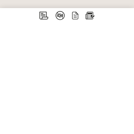
Aiguèze - Bidon - Gras - Issirac - Labastide de
Virac - Lagorce - Larnas - Le Garn - Orgnac
l’Aven - Saint Just d’Ardèche - Saint Marcel
d’Ardèche - Saint Martin d’Ardèche - Saint-
Remèze - Salavas - Vagnas - Vallon Pont d’Arc