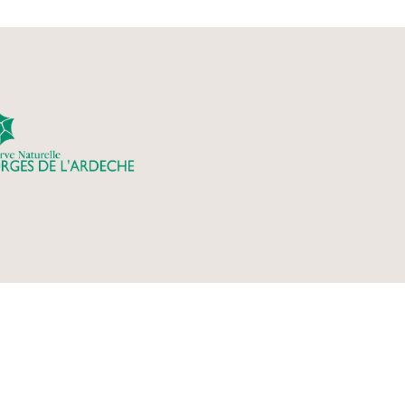
rnas - Le Garn -
nt Martin d’Ardèche