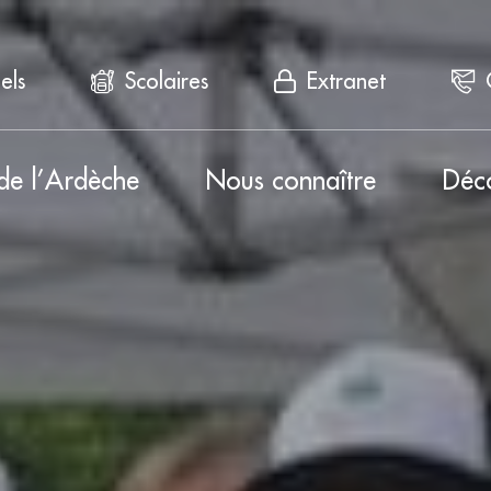
els
Scolaires
Extranet
de l’Ardèche
Nous connaître
Déc