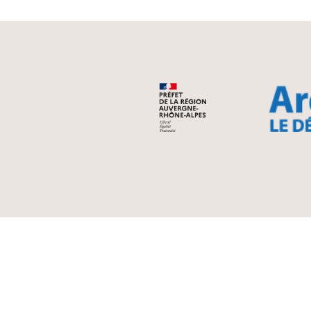
Aiguèze - Bidon
Orgnac l’Aven - Sa