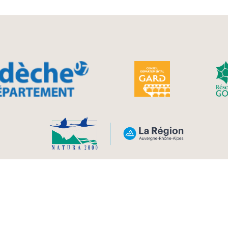
 - Gras - Issirac - Labastide de Virac - Lagorce - La
int Just d’Ardèche - Saint Marcel d’Ardèche - Sai