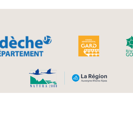
 - Gras - Issirac - Labastide de Virac - Lagorce - La
int Just d’Ardèche - Saint Marcel d’Ardèche - Sai