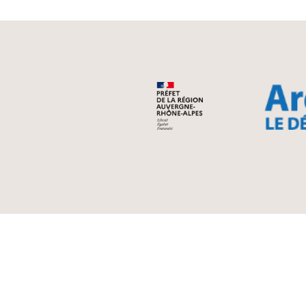
Aiguèze - Bidon
Orgnac l’Aven - Sa