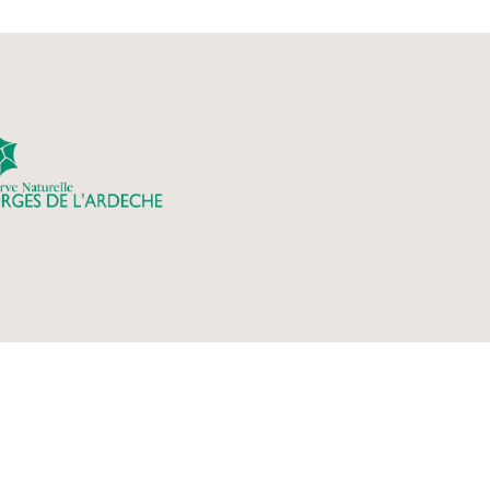
rnas - Le Garn -
nt Martin d’Ardèche