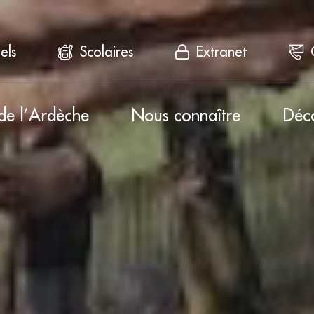
els
Scolaires
Extranet
de l’Ardèche
Nous connaître
Déc