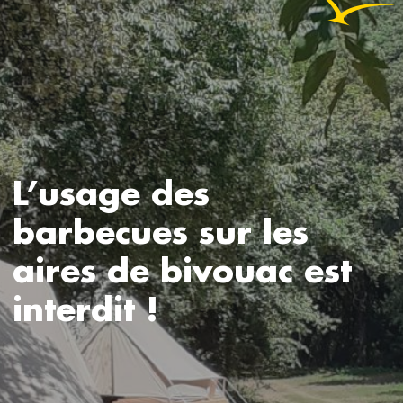
L’usage des
barbecues sur les
aires de bivouac est
interdit !