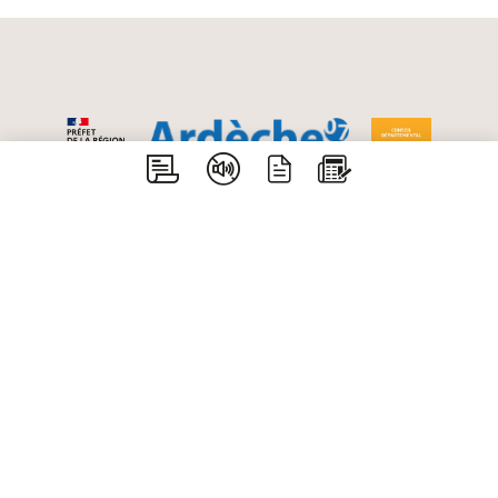
Aiguèze - Bidon - Gras - Issirac - Labastide de
Virac - Lagorce - Larnas - Le Garn - Orgnac
l’Aven - Saint Just d’Ardèche - Saint Marcel
d’Ardèche - Saint Martin d’Ardèche - Saint-