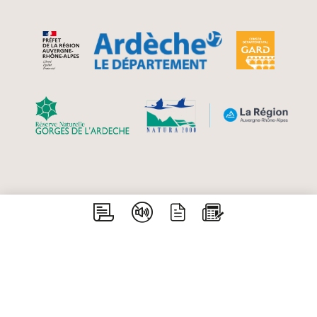
Aiguèze - Bidon - Gras - Issirac - Labastide de
Virac - Lagorce - Larnas - Le Garn - Orgnac
l’Aven - Saint Just d’Ardèche - Saint Marcel
d’Ardèche - Saint Martin d’Ardèche - Saint-
Remèze - Salavas - Vagnas - Vallon Pont d’Arc