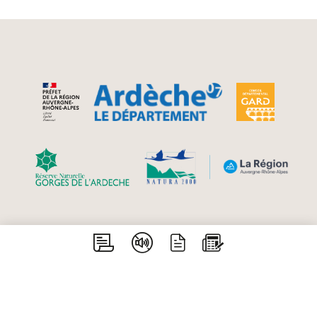
Aiguèze - Bidon - Gras - Issirac - Labastide de
Virac - Lagorce - Larnas - Le Garn - Orgnac
l’Aven - Saint Just d’Ardèche - Saint Marcel